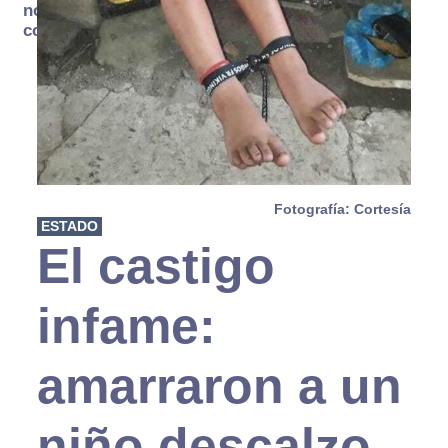
no se
consume
Fotografía: Cortesía
ESTADO
El castigo
infame:
amarraron a un
niño descalzo