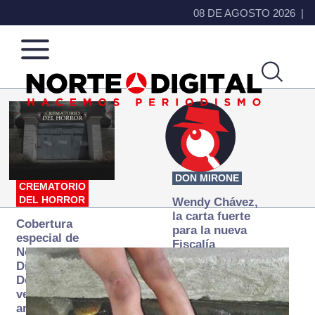
08 DE AGOSTO 2026
Norte
Más
de
que
Ciudad
noticias,
Juárez
hacemos periodismo
DON MIRONE
CREMATORIO
DEL HORROR
Wendy Chávez,
la carta fuerte
Cobertura
para la nueva
especial de
Fiscalía
Norte
autónoma
Digital:
Donde la
verdad
arde… pero