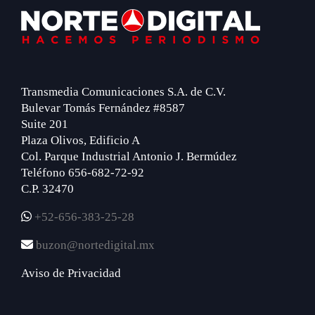
Footer
Transmedia Comunicaciones S.A. de C.V.
Bulevar Tomás Fernández #8587
Suite 201
Plaza Olivos, Edificio A
Col. Parque Industrial Antonio J. Bermúdez
Teléfono 656-682-72-92
C.P. 32470
+52-656-383-25-28
buzon@nortedigital.mx
Aviso de Privacidad