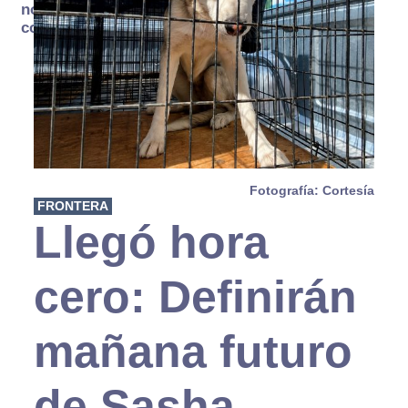
no se
consume
Fotografía: Cortesía
FRONTERA
Llegó hora
cero: Definirán
mañana futuro
de Sasha