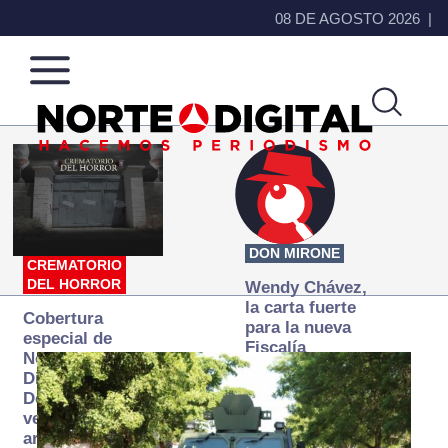
08 DE AGOSTO 2026
Norte
Más
de
que
Ciudad
noticias,
Juárez
hacemos periodismo
DON MIRONE
CREMATORIO
DEL HORROR
Wendy Chávez,
la carta fuerte
Cobertura
para la nueva
especial de
Fiscalía
Norte
autónoma
Digital:
Donde la
verdad
arde… pero