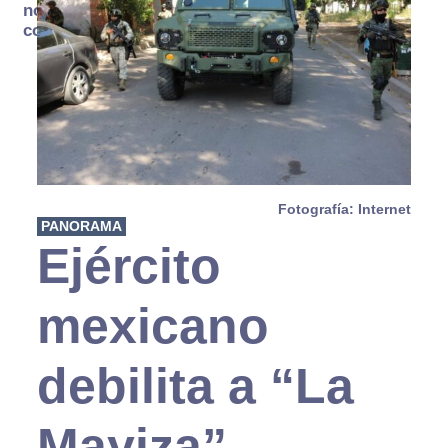
no se
consume
Fotografía: Internet
PANORAMA
Ejército
mexicano
debilita a “La
Mayiza”