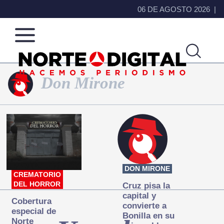
06 DE AGOSTO 2026
Don Mirone
Norte
Más
de
que
Ciudad
noticias,
Juárez
hacemos periodismo
DON MIRONE
CREMATORIO
DEL HORROR
Cruz pisa la
capital y
Cobertura
convierte a
especial de
Bonilla en su
Norte