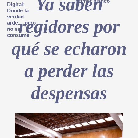
Ya saben
primer blanco
Digital:
Donde la
verdad
regidores por
arde… pero
no se
consume
qué se echaron
a perder las
despensas