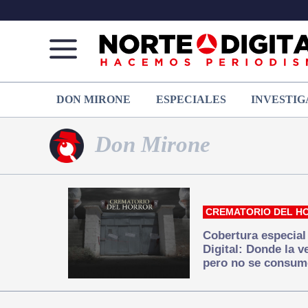
Norte
Más
DON MIRONE
ESPECIALES
INVESTIG
de
que
Ciudad
noticias,
Juárez
hacemos periodismo
Don Mirone
CREMATORIO DEL H
Cobertura especial
Digital: Donde la 
pero no se consum