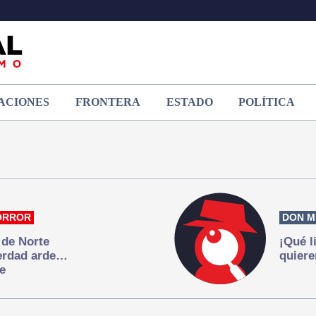
ACIONES
FRONTERA
ESTADO
POLÍTICA
ORROR
DON M
 de Norte
¡Qué l
verdad arde…
quiere
e