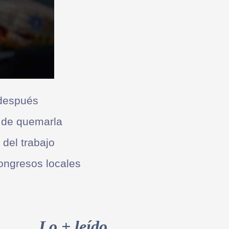
 después
 de quemarla
del trabajo
ongresos locales
Primary
Sidebar
Lo + leído