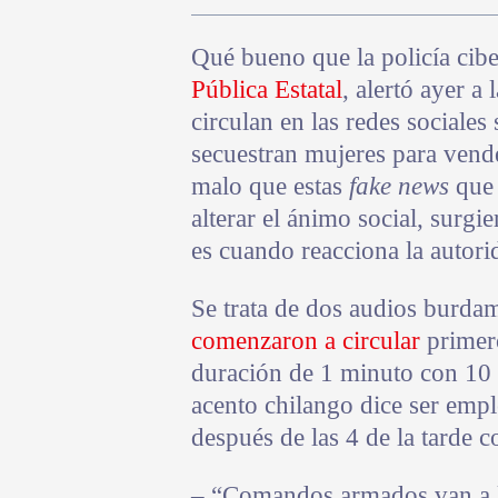
Qué bueno que la policía cibe
Pública Estatal
, alertó ayer a
circulan en las redes sociale
secuestran mujeres para vende
malo que estas
fake news
que 
alterar el ánimo social, surgi
es cuando reacciona la autori
Se trata de dos audios burda
comenzaron a circular
primero
duración de 1 minuto con 10
acento chilango dice ser empl
después de las 4 de la tarde 
– “Comandos armados van a l