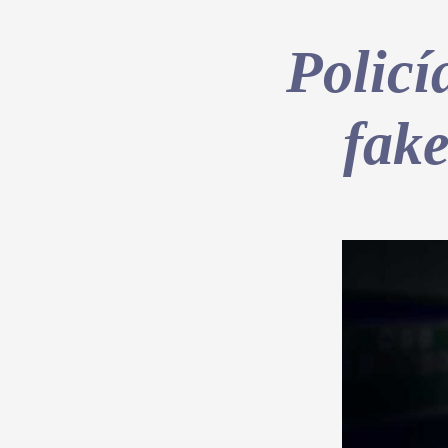
Policí
fake