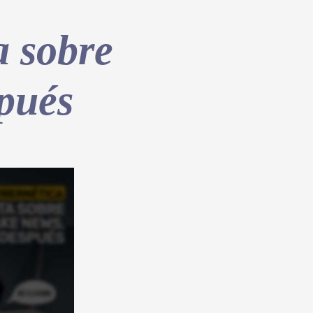
a sobre
spués