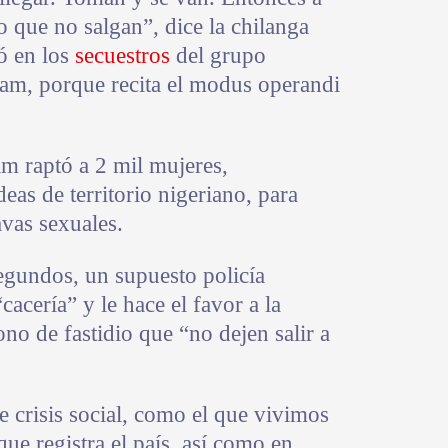
do que no salgan”, dice la chilanga
ó en los
secuestros
del grupo
ram, porque recita el modus operandi
m raptó a 2 mil mujeres,
eas de territorio nigeriano, para
vas sexuales.
egundos, un supuesto policía
acería” y le hace el favor a la
no de fastidio que “no dejen salir a
 crisis social, como el que vivimos
que registra el país, así como en