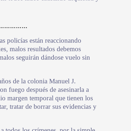
……………
las policías están reaccionando
ales, malos resultados debemos
 malos seguirán dándose vuelo sin
 años de la colonia Manuel J.
eron fuego después de asesinarla a
lio margen temporal que tienen los
ar, tratar de borrar sus evidencias y
 a todos los crímenes, por la simple