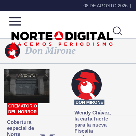
08 DE AGOSTO 2026
Don Mirone
Norte
Más
de
que
Ciudad
noticias,
Juárez
hacemos periodismo
DON MIRONE
CREMATORIO
DEL HORROR
Wendy Chávez,
la carta fuerte
Cobertura
para la nueva
especial de
Fiscalía
Norte