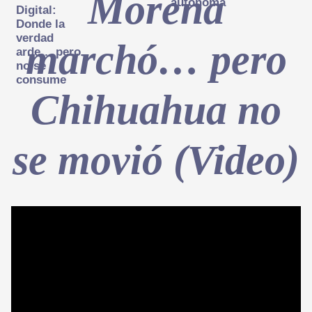
Morena
autónoma
Digital:
Donde la
verdad
marchó… pero
arde… pero
no se
consume
Chihuahua no
se movió (Video)