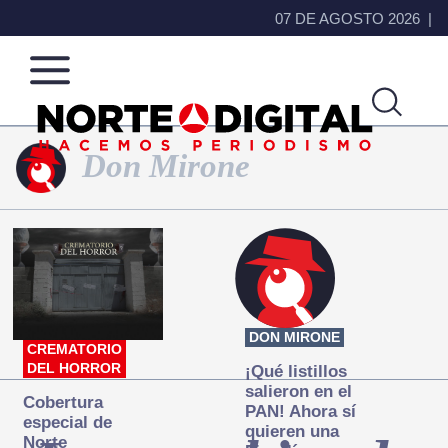
07 DE AGOSTO 2026
Don Mirone
Norte
Más
de
que
Ciudad
noticias,
Juárez
hacemos periodismo
DON MIRONE
CREMATORIO
DEL HORROR
¡Qué listillos
salieron en el
Cobertura
PAN! Ahora sí
especial de
quieren una
Norte