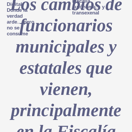
Los cambios de
Fiscalía
Digital:
autónoma… y
Donde la
transexenal
verdad
funcionarios
arde… pero
no se
consume
municipales y
estatales que
vienen,
principalmente
en la Fiscalía