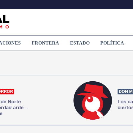
ACIONES
FRONTERA
ESTADO
POLÍTICA
ORROR
DON M
 de Norte
Los ca
verdad arde…
cierto
e