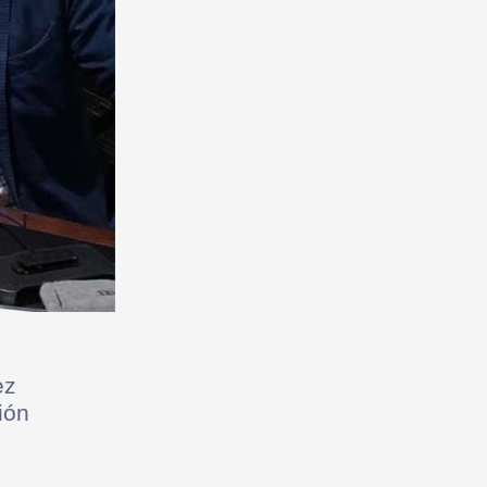
ez
ión