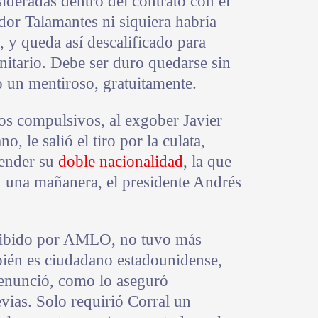
sideradas dentro del contrato con el
idor Talamantes ni siquiera habría
 y queda así descalificado para
anitario. Debe ser duro quedarse sin
 un mentiroso, gratuitamente.
os compulsivos, al exgober Javier
o, le salió el tiro por la culata,
fender su
doble nacionalidad
, la que
 una mañanera, el presidente Andrés
xhibido por AMLO, no tuvo más
ién es ciudadano estadounidense,
renunció, como lo aseguró
evias. Solo requirió Corral un