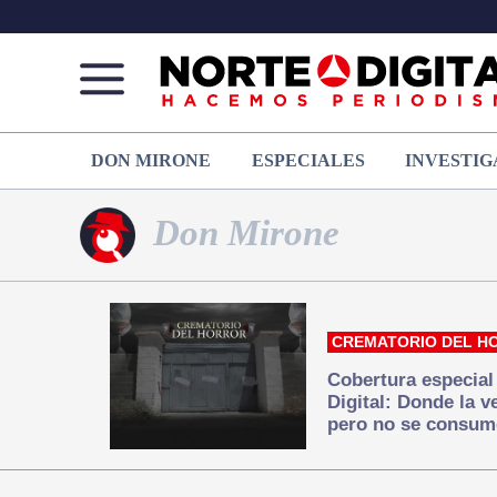
Norte
Más
DON MIRONE
ESPECIALES
INVESTIG
de
que
Ciudad
noticias,
Juárez
hacemos periodismo
Don Mirone
CREMATORIO DEL H
Cobertura especial
Digital: Donde la 
pero no se consum