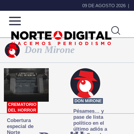
09 DE AGOSTO 2026
Don Mirone
Norte
Más
de
que
Ciudad
noticias,
Juárez
hacemos periodismo
DON MIRONE
CREMATORIO
DEL HORROR
Pésames… y
pase de lista
Cobertura
político en el
especial de
último adiós a
Norte