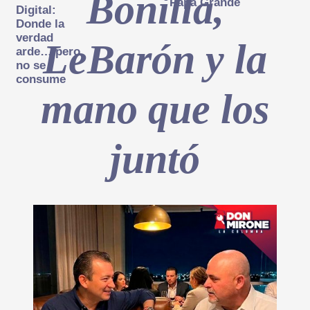
Bonilla,
Papá Grande
Digital:
Donde la
verdad
LeBarón y la
arde… pero
no se
consume
mano que los
juntó