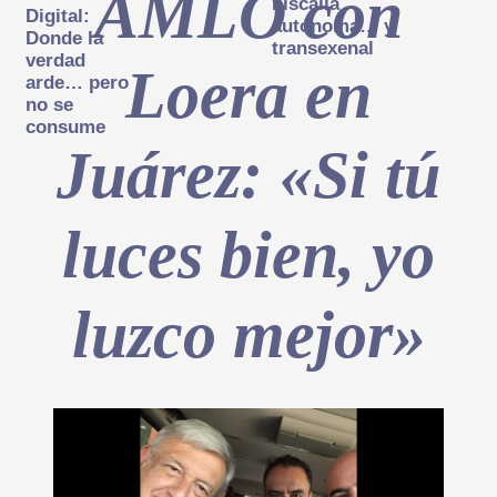
AMLO con
Fiscalía
Digital:
autónoma… y
Donde la
transexenal
verdad
Loera en
arde… pero
no se
consume
Juárez: «Si tú
luces bien, yo
luzco mejor»