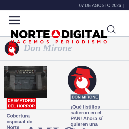
07 DE AGOSTO 2026
Don Mirone
Norte
Más
de
que
Ciudad
noticias,
Juárez
hacemos periodismo
DON MIRONE
CREMATORIO
DEL HORROR
¡Qué listillos
salieron en el
Cobertura
PAN! Ahora sí
especial de
quieren una
Norte