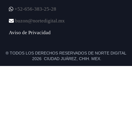
+52-656-383-25-28
buzon@nortedigital.mx
Aviso de Privacidad
® TODOS LOS DERECHOS RESERVADOS DE NORTE DIGITAL
2026 CIUDAD JUÁREZ, CHIH. MEX.