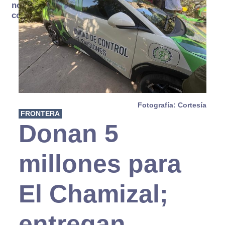
no se
consume
Fotografía: Cortesía
FRONTERA
Donan 5
millones para
El Chamizal;
entregan