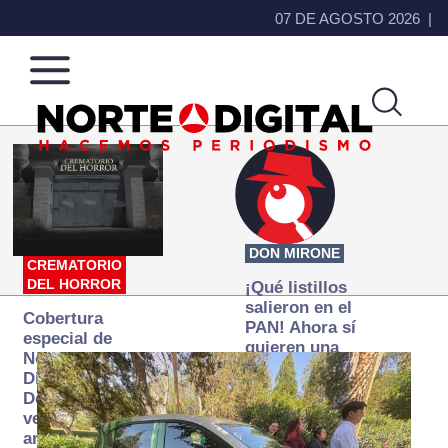
07 DE AGOSTO 2026
Norte
Más
de
que
Ciudad
noticias,
Juárez
hacemos periodismo
DON MIRONE
CREMATORIO
DEL HORROR
¡Qué listillos
salieron en el
Cobertura
PAN! Ahora sí
especial de
quieren una
Norte
Fiscalía
Digital:
autónoma… y
Donde la
transexenal
verdad
arde… pero