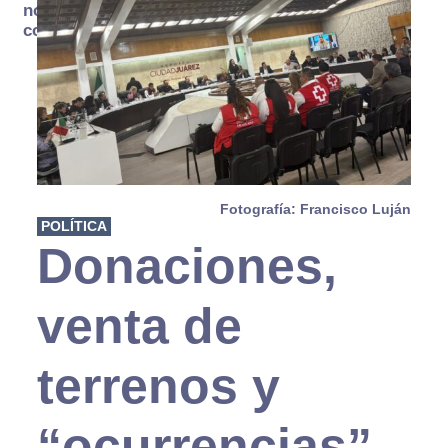
no se
consume
Fotografía: Francisco Luján
POLÍTICA
Donaciones,
venta de
terrenos y
“ocurrencias”