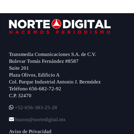
Footer
Transmedia Comunicaciones S.A. de C.V.
Bulevar Tomás Fernández #8587
Suite 201
Plaza Olivos, Edificio A
Col. Parque Industrial Antonio J. Bermúdez
Teléfono 656-682-72-92
C.P. 32470
+52-656-383-25-28
buzon@nortedigital.mx
Aviso de Privacidad