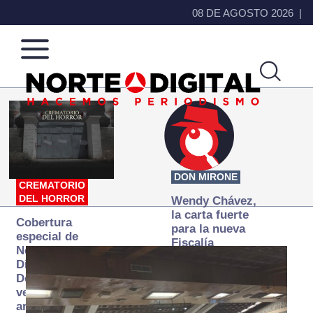
08 DE AGOSTO 2026
Norte
Más
de
que
Ciudad
noticias,
Juárez
hacemos periodismo
DON MIRONE
CREMATORIO
DEL HORROR
Wendy Chávez,
la carta fuerte
Cobertura
para la nueva
especial de
Fiscalía
Norte
autónoma
Digital:
Donde la
verdad
arde… pero