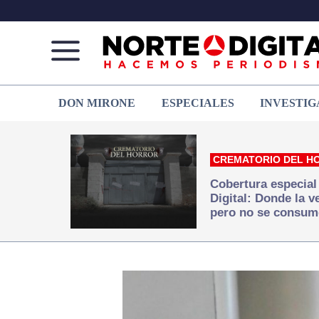
Norte
Más
DON MIRONE
ESPECIALES
INVESTIG
de
que
Ciudad
noticias,
Juárez
hacemos periodismo
CREMATORIO DEL H
Cobertura especial
Digital: Donde la 
pero no se consum