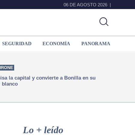
06 DE AGOSTO 2026
SEGURIDAD
ECONOMÍA
PANORAMA
IRONE
isa la capital y convierte a Bonilla en su
 blanco
Primary
Sidebar
Lo + leído