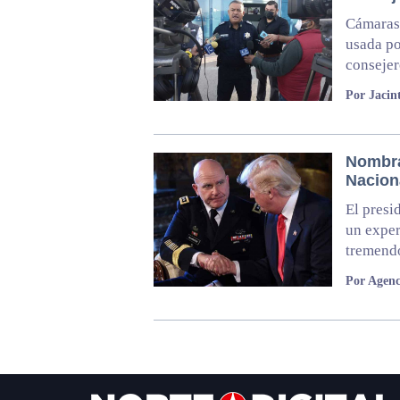
Cámaras 
usada po
consejer
Por Jacin
Nombra
Nacion
El presi
un exper
tremendo
Por Agenc