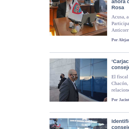
ahora q
Rosa
Acusa, a
Particip
Anticor
Por Alej
‘Carjac
consej
El fisca
Chacón, 
relacion
Por Jacin
Identi
consej