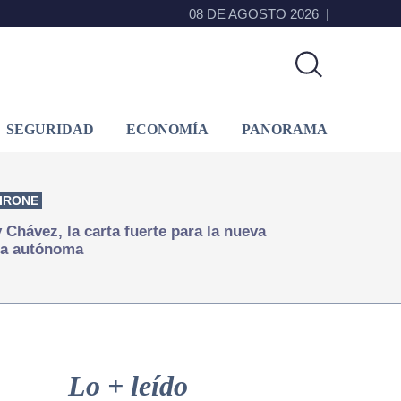
08 DE AGOSTO 2026
SEGURIDAD
ECONOMÍA
PANORAMA
IRONE
Chávez, la carta fuerte para la nueva
ía autónoma
Primary
Sidebar
Lo + leído