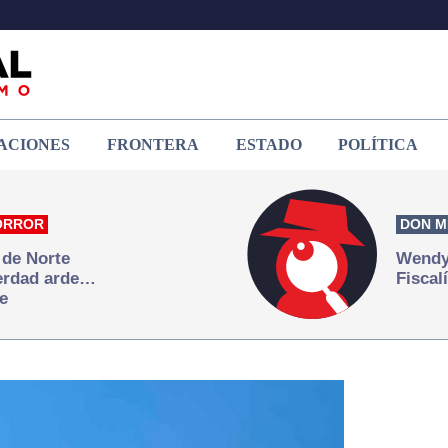
ACIONES
FRONTERA
ESTADO
POLÍTICA
ORROR
DON M
 de Norte
Wendy 
verdad arde…
Fiscal
e