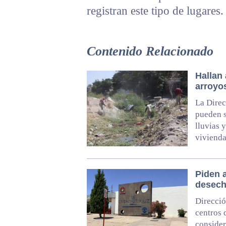
registran este tipo de lugares.
Contenido Relacionado
Hallan
arroyos
La Direc
pueden s
lluvias 
vivienda
Piden a
desech
Direcció
centros 
consider