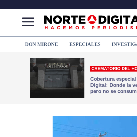
Norte
Más
DON MIRONE
ESPECIALES
INVESTIG
de
que
Ciudad
noticias,
Juárez
hacemos periodismo
CREMATORIO DEL H
Cobertura especial
Digital: Donde la 
pero no se consum