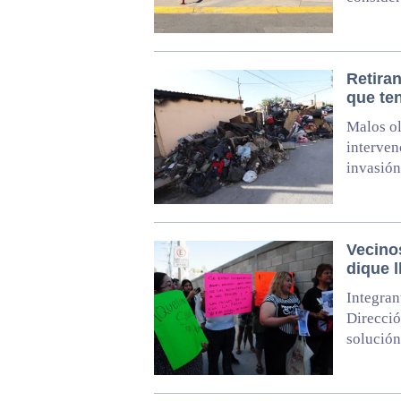
Retira
que ten
Malos ol
interven
invasión
Vecino
dique l
Integran
Direcció
solución