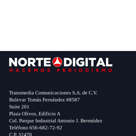
Footer
Transmedia Comunicaciones S.A. de C.V.
Bulevar Tomás Fernández #8587
Suite 201
Plaza Olivos, Edificio A
Col. Parque Industrial Antonio J. Bermúdez
Teléfono 656-682-72-92
C.P. 32470