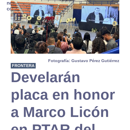
no se
consume
Fotografía: Gustavo Pérez Gutiérrez
FRONTERA
Develarán
placa en honor
a Marco Licón
en PTAR del