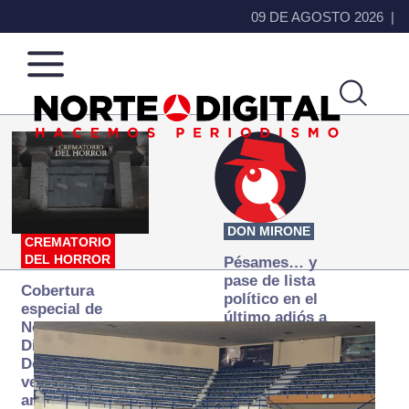
09 DE AGOSTO 2026
Norte
Más
de
que
Ciudad
noticias,
Juárez
hacemos periodismo
DON MIRONE
CREMATORIO
DEL HORROR
Pésames… y
pase de lista
Cobertura
político en el
especial de
último adiós a
Norte
Papá Grande
Digital:
Donde la
verdad
arde… pero