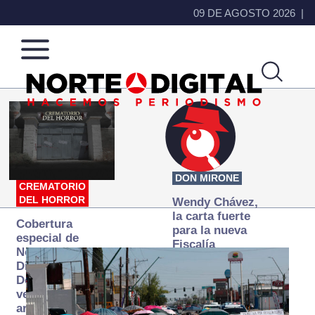
09 DE AGOSTO 2026
Norte
Más
de
que
Ciudad
noticias,
Juárez
hacemos periodismo
DON MIRONE
CREMATORIO
DEL HORROR
Wendy Chávez,
la carta fuerte
Cobertura
para la nueva
especial de
Fiscalía
Norte
autónoma
Digital:
Donde la
verdad
arde… pero