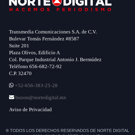
Footer
Transmedia Comunicaciones S.A. de C.V.
Bulevar Tomás Fernández #8587
Suite 201
Plaza Olivos, Edificio A
Col. Parque Industrial Antonio J. Bermúdez
Teléfono 656-682-72-92
C.P. 32470
+52-656-383-25-28
buzon@nortedigital.mx
Aviso de Privacidad
® TODOS LOS DERECHOS RESERVADOS DE NORTE DIGITAL