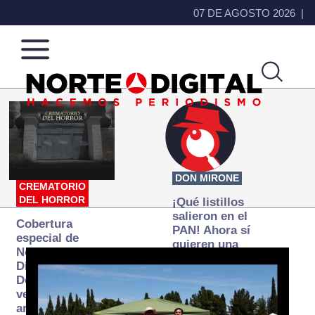
07 DE AGOSTO 2026
Norte
Más
de
que
Ciudad
noticias,
Juárez
hacemos periodismo
DON MIRONE
CREMATORIO
DEL HORROR
¡Qué listillos
salieron en el
Cobertura
PAN! Ahora sí
especial de
quieren una
Norte
Fiscalía
Digital:
autónoma… y
Donde la
transexenal
verdad
arde… pero