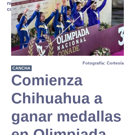
no se
consume
Fotografía: Cortesía
CANCHA
Comienza
Chihuahua a
ganar medallas
en Olimpiada