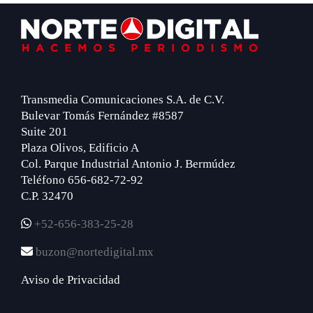
Footer
Transmedia Comunicaciones S.A. de C.V.
Bulevar Tomás Fernández #8587
Suite 201
Plaza Olivos, Edificio A
Col. Parque Industrial Antonio J. Bermúdez
Teléfono 656-682-72-92
C.P. 32470
+52-656-383-25-28
buzon@nortedigital.mx
Aviso de Privacidad