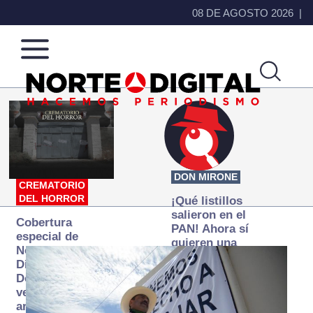
08 DE AGOSTO 2026
Norte
Más
de
que
Ciudad
noticias,
Juárez
hacemos periodismo
DON MIRONE
CREMATORIO
DEL HORROR
¡Qué listillos
salieron en el
Cobertura
PAN! Ahora sí
especial de
quieren una
Norte
Fiscalía
Digital:
autónoma… y
Donde la
transexenal
verdad
arde… pero