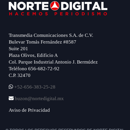
Footer
Transmedia Comunicaciones S.A. de C.V.
Bulevar Tomás Fernández #8587
Suite 201
Plaza Olivos, Edificio A
Col. Parque Industrial Antonio J. Bermúdez
Teléfono 656-682-72-92
C.P. 32470
+52-656-383-25-28
buzon@nortedigital.mx
Aviso de Privacidad