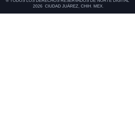
® TODOS LOS DERECHOS RESERVADOS DE NORTE DIGITAL
2026 CIUDAD JUÁREZ, CHIH. MEX.