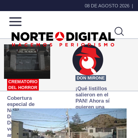
08 DE AGOSTO 2026
Norte
Más
de
que
Ciudad
noticias,
Juárez
hacemos periodismo
DON MIRONE
CREMATORIO
DEL HORROR
¡Qué listillos
salieron en el
Cobertura
PAN! Ahora sí
especial de
quieren una
Norte
Fiscalía
Digital:
autónoma… y
Donde la
transexenal
verdad
arde… pero