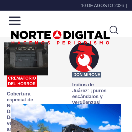
10 DE AGOSTO 2026
Norte
Más
de
que
Ciudad
noticias,
Juárez
hacemos periodismo
DON MIRONE
CREMATORIO
DEL HORROR
Indios de
Juárez: ¡puros
Cobertura
escándalos y
especial de
vergüenzas!
Norte
Digital:
Donde la
verdad
arde… pero