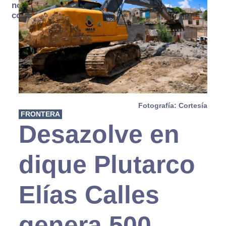
no se
consume
Fotografía: Cortesía
FRONTERA
Desazolve en
dique Plutarco
Elías Calles
genera 500