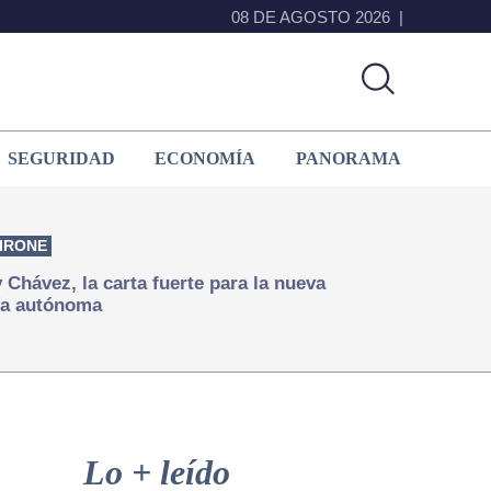
08 DE AGOSTO 2026
SEGURIDAD
ECONOMÍA
PANORAMA
IRONE
Chávez, la carta fuerte para la nueva
ía autónoma
Primary
Sidebar
Lo + leído