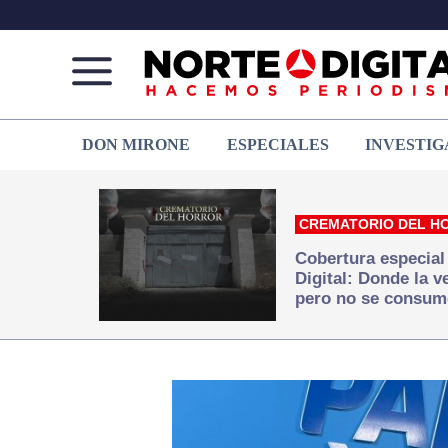
Norte
Más
DON MIRONE
ESPECIALES
INVESTIG
de
que
Ciudad
noticias,
Juárez
hacemos periodismo
CREMATORIO DEL H
Cobertura especial
Digital: Donde la 
pero no se consum