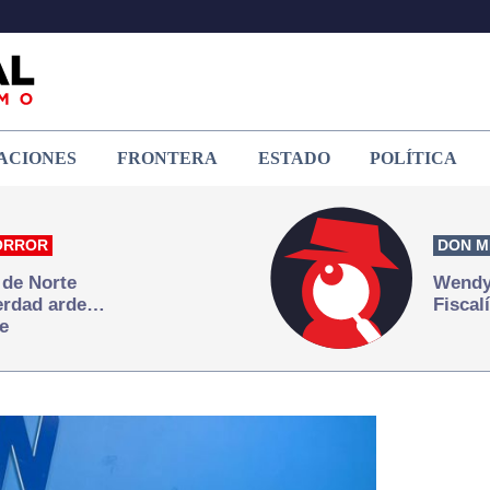
ACIONES
FRONTERA
ESTADO
POLÍTICA
ORROR
DON M
 de Norte
Wendy 
verdad arde…
Fiscal
e