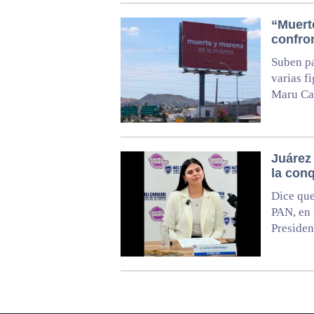
“Muert
confro
Suben pa
varias f
Maru Cam
Juárez 
la conq
Dice que
PAN, en 
Presiden