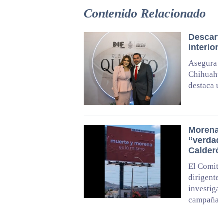
Contenido Relacionado
Descart
interi
Asegura 
Chihuahu
destaca 
Morena
“verda
Calder
El Comit
dirigent
investig
campaña