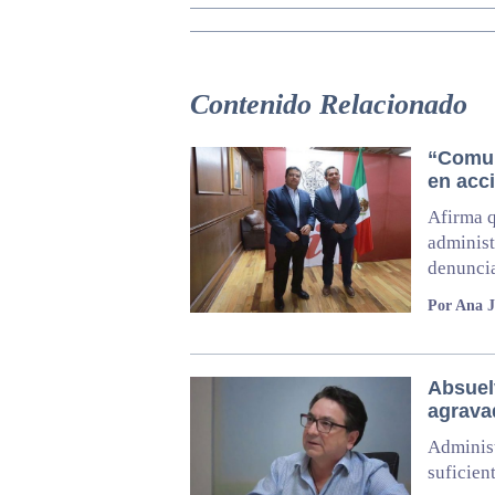
Contenido Relacionado
“Comul
en acc
Afirma q
administ
denuncia
Por Ana J
Absuel
agrava
Administ
suficien