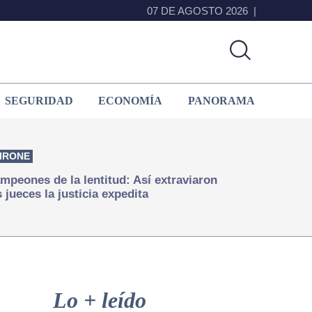
07 DE AGOSTO 2026
SEGURIDAD
ECONOMÍA
PANORAMA
IRONE
mpeones de la lentitud: Así extraviaron
s jueces la justicia expedita
Primary
Sidebar
Lo + leído