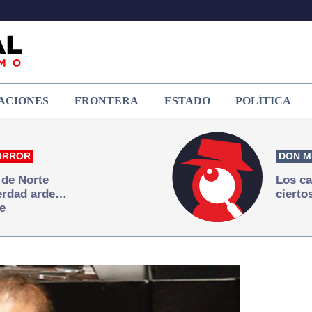
ACIONES
FRONTERA
ESTADO
POLÍTICA
ORROR
DON M
 de Norte
Los ca
verdad arde…
cierto
e