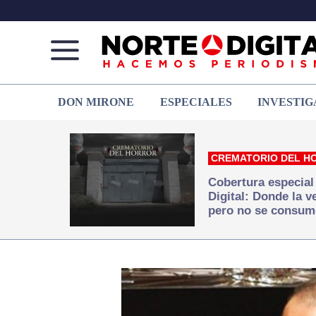
Norte
Más
DON MIRONE
ESPECIALES
INVESTIG
de
que
Ciudad
noticias,
Juárez
hacemos periodismo
CREMATORIO DEL H
Cobertura especial
Digital: Donde la 
pero no se consum