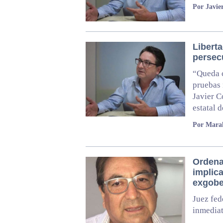
Por Javie
Libert
persecu
“Queda c
pruebas 
Javier C
estatal d
Por Marak
Ordena
implic
exgobe
Juez fed
inmediat