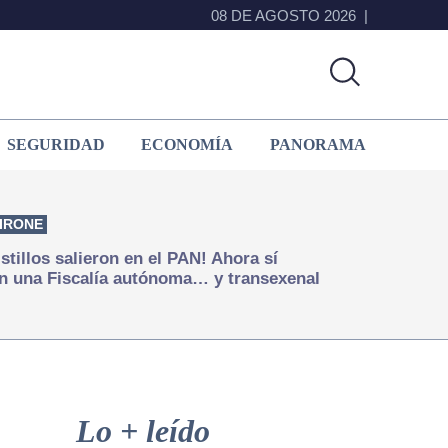
08 DE AGOSTO 2026
SEGURIDAD
ECONOMÍA
PANORAMA
IRONE
istillos salieron en el PAN! Ahora sí
n una Fiscalía autónoma… y transexenal
Primary
Sidebar
Lo + leído