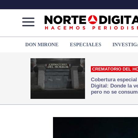
Norte
Más
DON MIRONE
ESPECIALES
INVESTIG
de
que
Ciudad
noticias,
Juárez
hacemos periodismo
CREMATORIO DEL H
Cobertura especial
Digital: Donde la 
pero no se consum