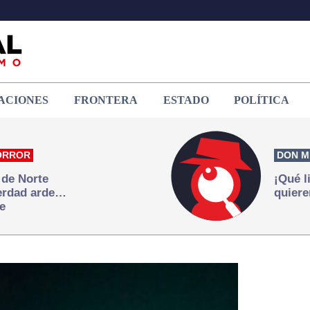
ACIONES
FRONTERA
ESTADO
POLÍTICA
ORROR
DON M
 de Norte
¡Qué l
verdad arde…
quiere
e