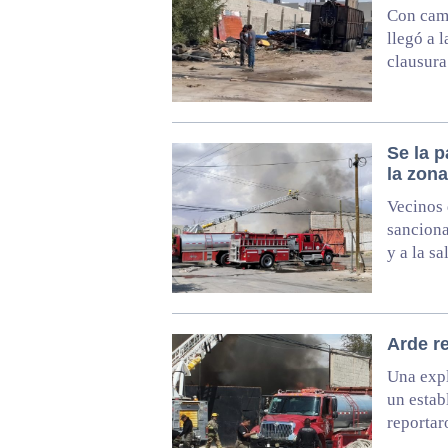
Con cami
llegó a 
clausura
Se la 
la zon
Vecinos 
sanciona
y a la s
Arde re
Una expl
un estab
reportar