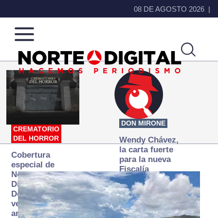
08 DE AGOSTO 2026
Norte
Más
de
que
Ciudad
noticias,
Juárez
hacemos periodismo
DON MIRONE
CREMATORIO
DEL HORROR
Wendy Chávez,
la carta fuerte
Cobertura
para la nueva
especial de
Fiscalía
Norte
autónoma
Digital:
Donde la
verdad
arde… pero