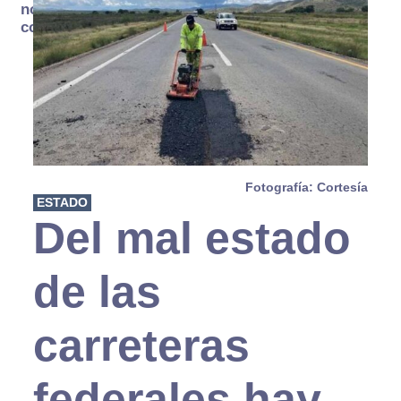
no se
consume
Fotografía: Cortesía
ESTADO
Del mal estado
de las
carreteras
federales hay