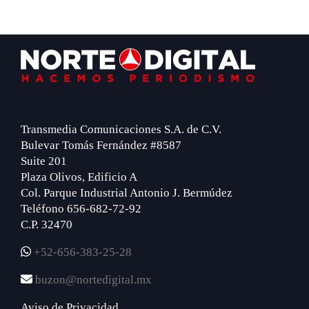
Footer
Transmedia Comunicaciones S.A. de C.V.
Bulevar Tomás Fernández #8587
Suite 201
Plaza Olivos, Edificio A
Col. Parque Industrial Antonio J. Bermúdez
Teléfono 656-682-72-92
C.P. 32470
+52-656-383-25-28
buzon@nortedigital.mx
Aviso de Privacidad