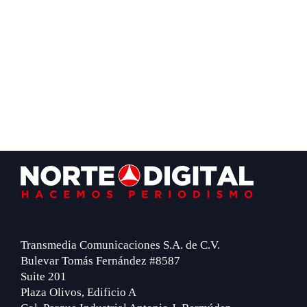
Footer
Transmedia Comunicaciones S.A. de C.V.
Bulevar Tomás Fernández #8587
Suite 201
Plaza Olivos, Edificio A