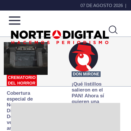
07 DE AGOSTO 2026
Norte
Más
de
que
Ciudad
noticias,
Juárez
hacemos periodismo
DON MIRONE
CREMATORIO
DEL HORROR
¡Qué listillos
salieron en el
Cobertura
PAN! Ahora sí
especial de
quieren una
Norte
Fiscalía
Digital:
autónoma… y
Donde la
transexenal
verdad
arde… pero