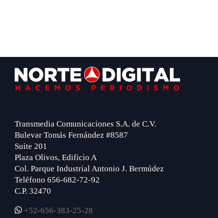
Footer
Transmedia Comunicaciones S.A. de C.V.
Bulevar Tomás Fernández #8587
Suite 201
Plaza Olivos, Edificio A
Col. Parque Industrial Antonio J. Bermúdez
Teléfono 656-682-72-92
C.P. 32470
+52-656-383-25-28