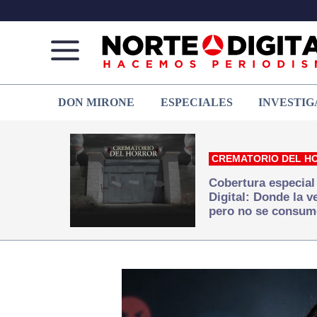
Norte
Más
DON MIRONE
ESPECIALES
INVESTIG
de
que
Ciudad
noticias,
Juárez
hacemos periodismo
CREMATORIO DEL H
Cobertura especial
Digital: Donde la 
pero no se consum