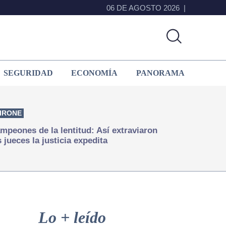
06 DE AGOSTO 2026
SEGURIDAD
ECONOMÍA
PANORAMA
IRONE
mpeones de la lentitud: Así extraviaron
s jueces la justicia expedita
Primary
Sidebar
Lo + leído