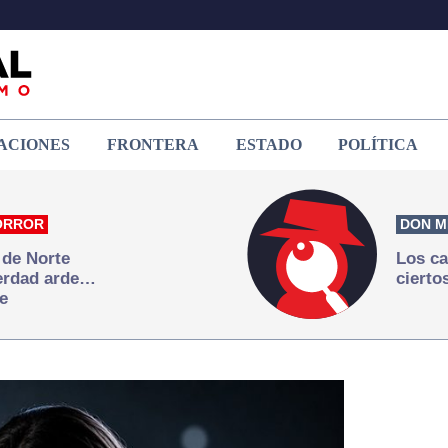
ACIONES
FRONTERA
ESTADO
POLÍTICA
ORROR
DON M
 de Norte
Los ca
verdad arde…
cierto
e