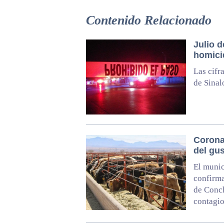
Contenido Relacionado
Julio d
homici
Las cifr
de Sinal
Corona
del gu
El munic
confirma
de Conch
contagi