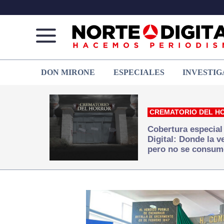
Norte
Más
DON MIRONE
ESPECIALES
INVESTIG
de
que
Ciudad
noticias,
Juárez
hacemos periodismo
CREMATORIO DEL H
Cobertura especial
Digital: Donde la 
pero no se consum