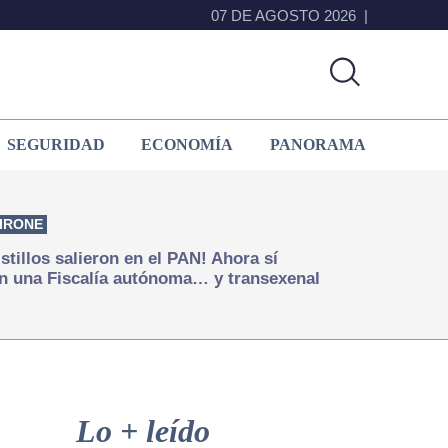
07 DE AGOSTO 2026
SEGURIDAD
ECONOMÍA
PANORAMA
IRONE
istillos salieron en el PAN! Ahora sí
n una Fiscalía autónoma… y transexenal
Primary
Sidebar
Lo + leído