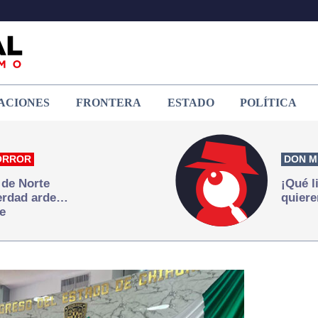
ACIONES
FRONTERA
ESTADO
POLÍTICA
ORROR
DON M
 de Norte
¡Qué l
verdad arde…
quiere
e