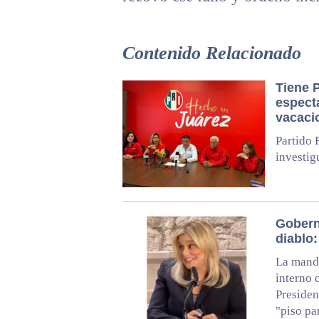
Contenido Relacionado
Tiene 
especta
vacaci
Partido 
investig
Gobern
diablo
La manda
interno 
Presiden
"piso pa