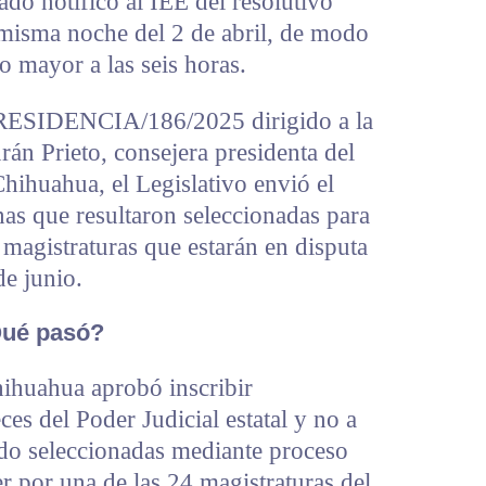
ado notificó al IEE del resolutivo
 misma noche del 2 de abril, de modo
o mayor a las seis horas.
PRESIDENCIA/186/2025 dirigido a la
án Prieto, consejera presidenta del
 Chihuahua, el Legislativo envió el
nas que resultaron seleccionadas para
 magistraturas que estarán en disputa
de junio.
ué pasó?
hihuahua aprobó inscribir
es del Poder Judicial estatal y no a
ido seleccionadas mediante proceso
r por una de las 24 magistraturas del