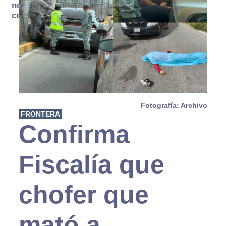
no se
consume
Fotografía: Archivo
FRONTERA
Confirma
Fiscalía que
chofer que
mató a