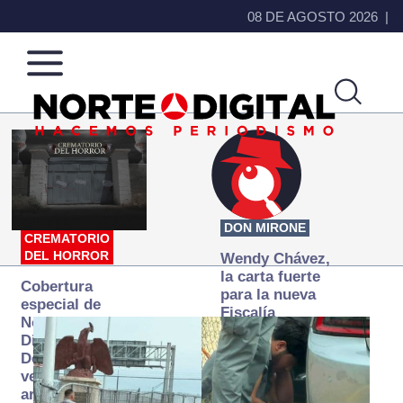
08 DE AGOSTO 2026
Norte
Más
de
que
Ciudad
noticias,
Juárez
hacemos periodismo
DON MIRONE
CREMATORIO
DEL HORROR
Wendy Chávez,
la carta fuerte
Cobertura
para la nueva
especial de
Fiscalía
Norte
autónoma
Digital:
Donde la
verdad
arde… pero