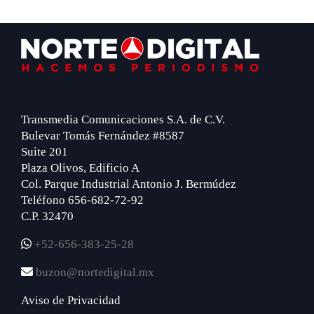
Footer
Transmedia Comunicaciones S.A. de C.V.
Bulevar Tomás Fernández #8587
Suite 201
Plaza Olivos, Edificio A
Col. Parque Industrial Antonio J. Bermúdez
Teléfono 656-682-72-92
C.P. 32470
+52-656-383-25-28
buzon@nortedigital.mx
Aviso de Privacidad