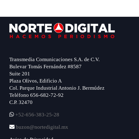
Footer
Transmedia Comunicaciones S.A. de C.V.
Bulevar Tomás Fernández #8587
Suite 201
Plaza Olivos, Edificio A
Col. Parque Industrial Antonio J. Bermúdez
Teléfono 656-682-72-92
C.P. 32470
+52-656-383-25-28
buzon@nortedigital.mx