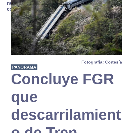
no se
consume
Fotografía: Cortesía
PANORAMA
Concluye FGR
que
descarrilamient
o de Tren