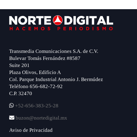
Footer
Transmedia Comunicaciones S.A. de C.V.
Bulevar Tomás Fernández #8587
Suite 201
Plaza Olivos, Edificio A
Col. Parque Industrial Antonio J. Bermúdez
Teléfono 656-682-72-92
C.P. 32470
+52-656-383-25-28
buzon@nortedigital.mx
Aviso de Privacidad