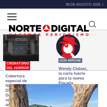
08 DE AGOSTO 2026
Norte
Más
de
que
Ciudad
noticias,
Juárez
hacemos periodismo
DON MIRONE
CREMATORIO
DEL HORROR
Wendy Chávez,
la carta fuerte
Cobertura
para la nueva
especial de
Fiscalía
Norte
autónoma
Digital:
Donde la
verdad
arde… pero