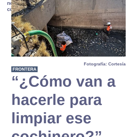
no se
consume
Fotografía: Cortesía
FRONTERA
“¿Cómo van a
hacerle para
limpiar ese
cochinero?”,