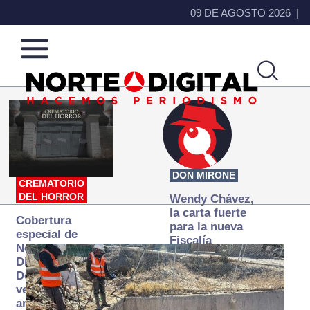
09 DE AGOSTO 2026
Norte
Más
de
que
Ciudad
noticias,
Juárez
hacemos periodismo
DON MIRONE
CREMATORIO
DEL HORROR
Wendy Chávez,
la carta fuerte
Cobertura
para la nueva
especial de
Fiscalía
Norte
autónoma
Digital:
Donde la
verdad
arde… pero