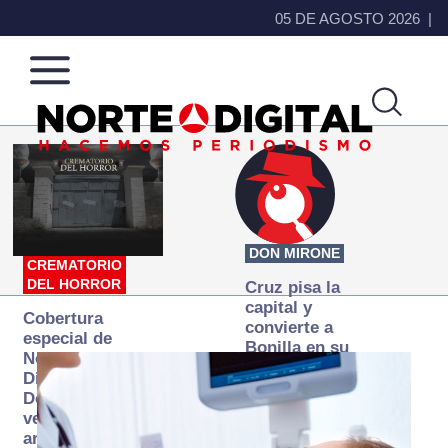
05 DE AGOSTO 2026
Norte
Más
de
que
Ciudad
noticias,
Juárez
hacemos periodismo
DON MIRONE
CREMATORIO
DEL HORROR
Cruz pisa la
capital y
Cobertura
convierte a
especial de
Bonilla en su
Norte
primer blanco
Digital:
Donde la
verdad
arde… pero