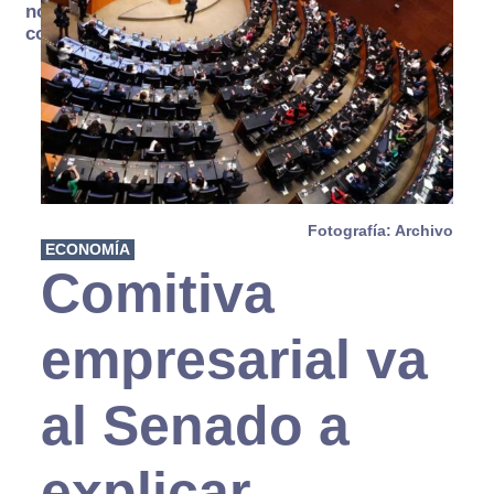
no se
consume
Fotografía: Archivo
ECONOMÍA
Comitiva
empresarial va
al Senado a
explicar