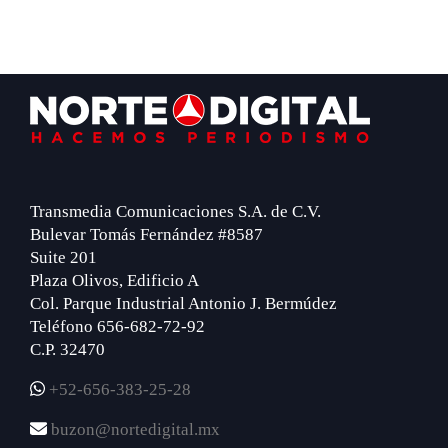
Footer
Transmedia Comunicaciones S.A. de C.V.
Bulevar Tomás Fernández #8587
Suite 201
Plaza Olivos, Edificio A
Col. Parque Industrial Antonio J. Bermúdez
Teléfono 656-682-72-92
C.P. 32470
+52-656-383-25-28
buzon@nortedigital.mx