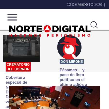
10 DE AGOSTO 2026
Norte
Más
de
que
Ciudad
noticias,
Juárez
hacemos periodismo
DON MIRONE
CREMATORIO
DEL HORROR
Pésames… y
pase de lista
Cobertura
político en el
especial de
último adiós a
Norte
Papá Grande
Digital:
Donde la
verdad
arde… pero