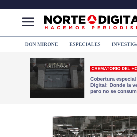
Norte
Más
DON MIRONE
ESPECIALES
INVESTIG
de
que
Ciudad
noticias,
Juárez
hacemos periodismo
CREMATORIO DEL H
Cobertura especial
Digital: Donde la 
pero no se consum