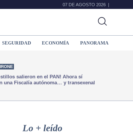
07 DE AGOSTO 2026
SEGURIDAD
ECONOMÍA
PANORAMA
IRONE
istillos salieron en el PAN! Ahora sí
n una Fiscalía autónoma… y transexenal
Primary
Sidebar
Lo + leído