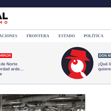
ACIONES
FRONTERA
ESTADO
POLÍTICA
ORROR
DON M
 de Norte
¡Qué l
verdad arde…
quiere
e