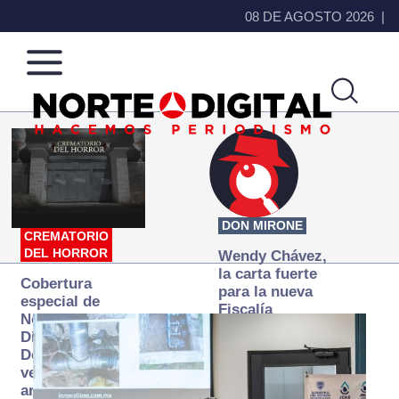
08 DE AGOSTO 2026
Norte
Más
de
que
Ciudad
noticias,
Juárez
hacemos periodismo
DON MIRONE
CREMATORIO
DEL HORROR
Wendy Chávez,
la carta fuerte
Cobertura
para la nueva
especial de
Fiscalía
Norte
autónoma
Digital:
Donde la
verdad
arde… pero