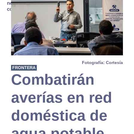
no se
consume
Fotografía: Cortesía
FRONTERA
Combatirán
averías en red
doméstica de
agua potable