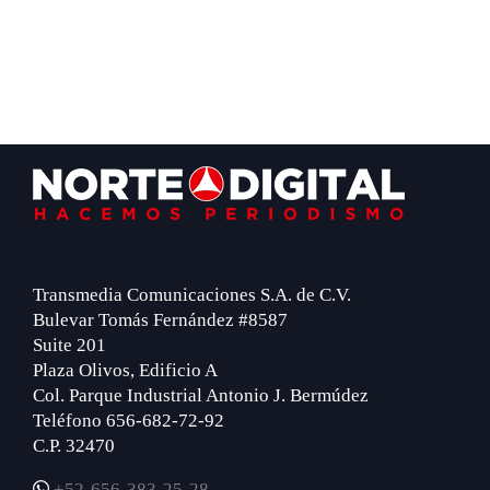
Footer
Transmedia Comunicaciones S.A. de C.V.
Bulevar Tomás Fernández #8587
Suite 201
Plaza Olivos, Edificio A
Col. Parque Industrial Antonio J. Bermúdez
Teléfono 656-682-72-92
C.P. 32470
+52-656-383-25-28