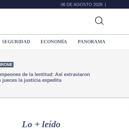
06 DE AGOSTO 2026
SEGURIDAD
ECONOMÍA
PANORAMA
IRONE
mpeones de la lentitud: Así extraviaron
s jueces la justicia expedita
Primary
Sidebar
Lo + leído