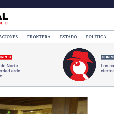
ACIONES
FRONTERA
ESTADO
POLÍTICA
ORROR
DON M
 de Norte
Los ca
verdad arde…
cierto
e