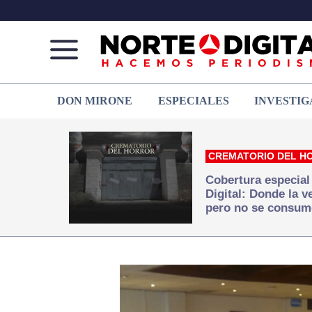
Norte
Más
DON MIRONE
ESPECIALES
INVESTIG
de
que
Ciudad
noticias,
Juárez
hacemos periodismo
CREMATORIO DEL H
Cobertura especial
Digital: Donde la 
pero no se consum