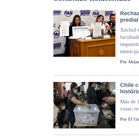
Rechaz
predial
Xóchitl 
facultad
impuesto
municip
Por Aleja
Chile 
históri
Más de 1
votar; r
Por El Un