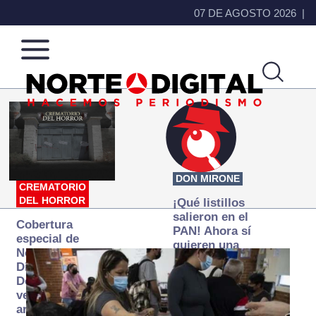
07 DE AGOSTO 2026
Norte
Más
de
que
Ciudad
noticias,
Juárez
hacemos periodismo
DON MIRONE
CREMATORIO
DEL HORROR
¡Qué listillos
salieron en el
Cobertura
PAN! Ahora sí
especial de
quieren una
Norte
Fiscalía
Digital:
autónoma… y
Donde la
transexenal
verdad
arde… pero