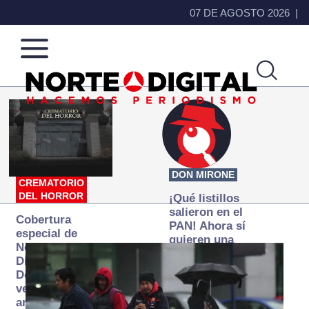
07 DE AGOSTO 2026
Norte
Más
de
que
Ciudad
noticias,
Juárez
hacemos periodismo
DON MIRONE
CREMATORIO
DEL HORROR
¡Qué listillos
salieron en el
Cobertura
PAN! Ahora sí
especial de
quieren una
Norte
Fiscalía
Digital:
autónoma… y
Donde la
transexenal
verdad
arde… pero