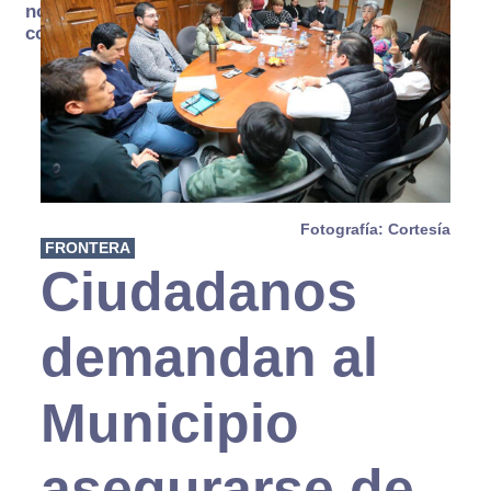
no se
consume
Fotografía: Cortesía
FRONTERA
Ciudadanos
demandan al
Municipio
asegurarse de