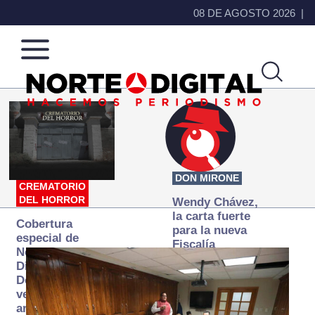
08 DE AGOSTO 2026
Norte
Más
de
que
Ciudad
noticias,
Juárez
hacemos periodismo
DON MIRONE
CREMATORIO
DEL HORROR
Wendy Chávez,
la carta fuerte
Cobertura
para la nueva
especial de
Fiscalía
Norte
autónoma
Digital:
Donde la
verdad
arde… pero