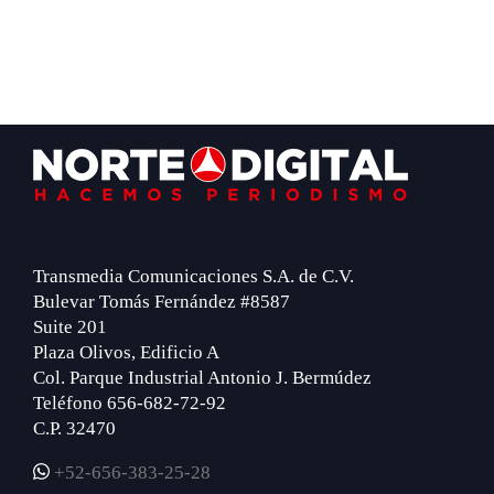
Footer
Transmedia Comunicaciones S.A. de C.V.
Bulevar Tomás Fernández #8587
Suite 201
Plaza Olivos, Edificio A
Col. Parque Industrial Antonio J. Bermúdez
Teléfono 656-682-72-92
C.P. 32470
+52-656-383-25-28