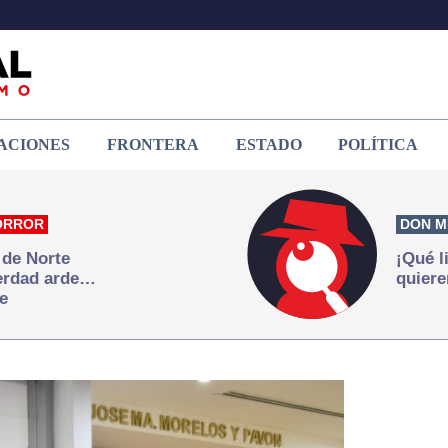
ACIONES
FRONTERA
ESTADO
POLÍTICA
ORROR
DON M
 de Norte
¡Qué l
verdad arde…
quiere
e