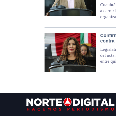
Cuauhtém
a cerrar
organiz
Confir
contra
Legislat
del acta
entre qu
Footer