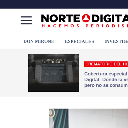
Norte
Más
DON MIRONE
ESPECIALES
INVESTIG
de
que
Ciudad
noticias,
Juárez
hacemos periodismo
CREMATORIO DEL H
Cobertura especial
Digital: Donde la 
pero no se consum