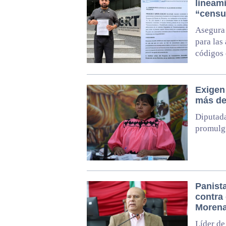
lineam
“censu
Asegura 
para las
códigos 
Exigen
más de
Diputada
promulgu
Panist
contra 
Moren
Líder de