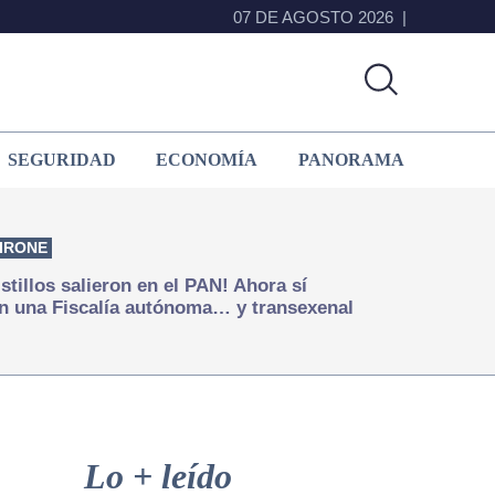
07 DE AGOSTO 2026
SEGURIDAD
ECONOMÍA
PANORAMA
IRONE
istillos salieron en el PAN! Ahora sí
n una Fiscalía autónoma… y transexenal
Primary
Sidebar
Lo + leído