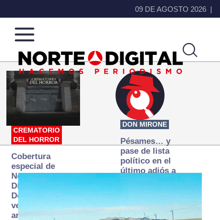
09 DE AGOSTO 2026
Norte
Más
de
que
Ciudad
noticias,
Juárez
hacemos periodismo
DON MIRONE
CREMATORIO
DEL HORROR
Pésames… y
pase de lista
Cobertura
político en el
especial de
último adiós a
Norte
Papá Grande
Digital:
Donde la
verdad
arde… pero