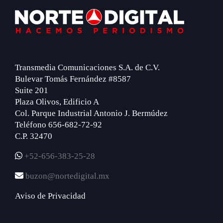
Footer
Transmedia Comunicaciones S.A. de C.V.
Bulevar Tomás Fernández #8587
Suite 201
Plaza Olivos, Edificio A
Col. Parque Industrial Antonio J. Bermúdez
Teléfono 656-682-72-92
C.P. 32470
+52-656-383-25-28
buzon@nortedigital.mx
Aviso de Privacidad