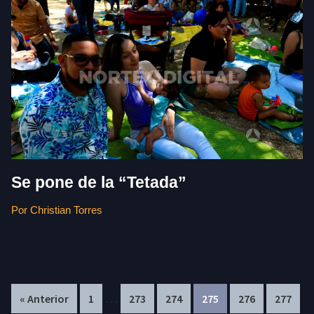
Se pone de la “Tetada”
Por Christian Torres
Interim
In
…
Page
Page
Page
Page
Page
Page
« Anterior
1
273
274
275
276
277
pages
pa