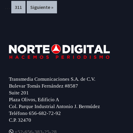
…
Page
311
Siguiente »
omitted
om
Footer
Transmedia Comunicaciones S.A. de C.V.
Bulevar Tomás Fernández #8587
Suite 201
Plaza Olivos, Edificio A
Col. Parque Industrial Antonio J. Bermúdez
Teléfono 656-682-72-92
C.P. 32470
+52-656-383-25-28