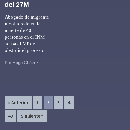
del 27M
Abogado de migrante
involucrado en la
muerte de 40
personas en el INM
acusa al MP de
obstruir el proceso
Por Hugo Chávez
Interim
…
Page
Page
Page
Page
« Anterior
1
2
3
4
pages
Page
49
Siguiente »
omitted