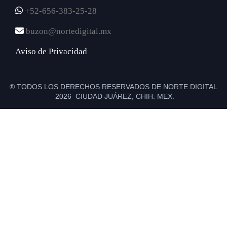
+52-656-383-25-28
buzon@nortedigital.mx
Aviso de Privacidad
® TODOS LOS DERECHOS RESERVADOS DE NORTE DIGITAL
2026 CIUDAD JUÁREZ, CHIH. MEX.