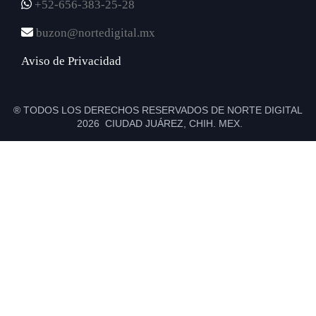
+52-656-383-25-28
buzon@nortedigital.mx
Aviso de Privacidad
® TODOS LOS DERECHOS RESERVADOS DE NORTE DIGITAL
2026 CIUDAD JUÁREZ, CHIH. MEX.