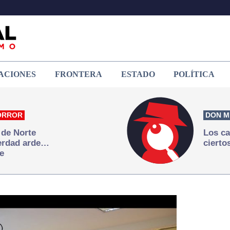
ACIONES
FRONTERA
ESTADO
POLÍTICA
ORROR
DON M
 de Norte
Los ca
verdad arde…
cierto
e