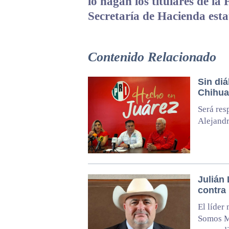
lo hagan los titulares de la 
Secretaría de Hacienda esta
Contenido Relacionado
Sin diá
Chihua
Será res
Alejand
Julián 
contra 
El líder
Somos M