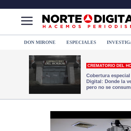
Norte
Más
DON MIRONE
ESPECIALES
INVESTIG
de
que
Ciudad
noticias,
Juárez
hacemos periodismo
CREMATORIO DEL H
Cobertura especial
Digital: Donde la 
pero no se consum