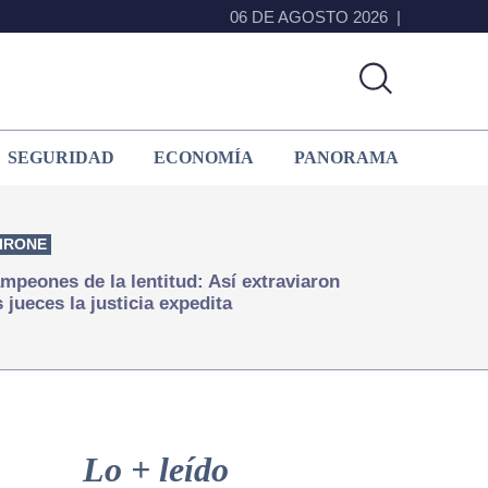
06 DE AGOSTO 2026
SEGURIDAD
ECONOMÍA
PANORAMA
IRONE
mpeones de la lentitud: Así extraviaron
s jueces la justicia expedita
Primary
Sidebar
Lo + leído