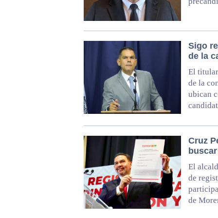
precandi
Sigo r
de la c
El titul
de la co
ubican c
candida
Cruz Pé
buscar
El alcal
de regis
particip
de More